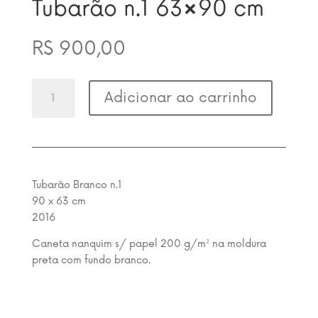
Tubarão n.1 63×90 cm
R$
900,00
Tubarão
Adicionar ao carrinho
n.1
63x90
cm
quantidade
Tubarão Branco n.1
90 x 63 cm
2016
Caneta nanquim s/ papel 200 g/m² na moldura
preta com fundo branco.