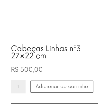
Cabeças Linhas nº3
27×22 cm
R$
500,00
Cabeças
Adicionar ao carrinho
Linhas
nº3
27x22
cm