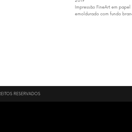
2019
Impressão FineArt em papel
emoldurado com fundo bran
REITOS RESERVADOS