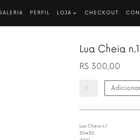
GALERIA
PERFIL
LOJA
CHECKOUT
CON
Lua Cheia n.
R$
300,00
Lua
Adicionar
Cheia
n.1
30x30
cm
quantidade
Lua Cheia n.1
30×30