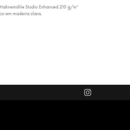
 Hahnemühle Studio Enhanced 210 g/m²
co em madeira clara.