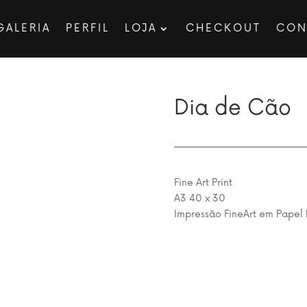
GALERIA
PERFIL
LOJA
CHECKOUT
CON
Dia de Cão
Fine Art Print
A3 40 x 30
Impressão FineArt em Papel