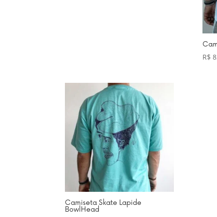
Cam
R$
8
Camiseta Skate Lapide
BowlHead