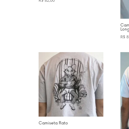
R$
82,00
Cam
Lon
R$
8
Camiseta Rato